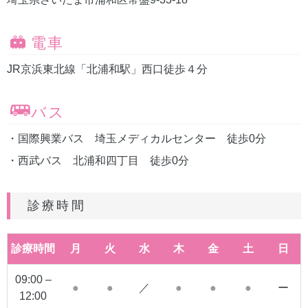
電車
JR京浜東北線「北浦和駅」西口徒歩４分
バス
・国際興業バス 埼玉メディカルセンター 徒歩0分
・西武バス 北浦和四丁目 徒歩0分
診療時間
診療時間
月
火
水
木
金
土
日
09:00 –
●
●
／
●
●
●
ー
12:00