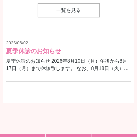
一覧を見る
2026/08/02
夏季休診のお知らせ
夏季休診のお知らせ 2026年8月10日（月）午後から8月
17日（月）まで休診致します。 なお、8月18日（火）よ
り、通常通り診療いたします。 患者様にはご迷惑をおか
けいたしますが何卒よろしくお願い申し上げます。 ▲ 8
月10日(月) 午前診療／午後休診 ✕ 8月11日(火)〜8月17日
2026/06/29
(月) 休診 ◎ 8月18日(火) 診療 8月10日（月）は午後休診
よくある質問に「心電図異常を指摘されたら、どうすればいい?」を追加しました
のため、9〜12時の診療となります。 休診中に体調不良
の場合は、大変お手数ですが、休日急患診療所等にご相
健康診断で心電図異常を指摘されたとき、どうすればよ
談ください。 さいたま市休日急患診療所 048-833-0199
いかをよくあるご質問に追加しました。緊急度の目安
埼玉県救急電話相談 #7119
や、早めに受診をおすすめするサインなどをまとめてい
ます。 よくあるご質問はこちら >>