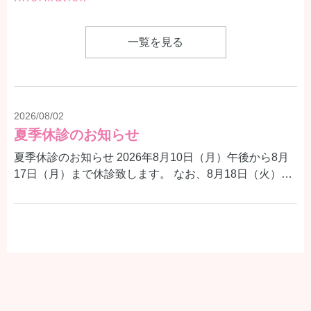
一覧を見る
2026/08/02
夏季休診のお知らせ
夏季休診のお知らせ 2026年8月10日（月）午後から8月
17日（月）まで休診致します。 なお、8月18日（火）よ
り、通常通り診療いたします。 患者様にはご迷惑をおか
けいたしますが何卒よろしくお願い申し上げます。 ▲ 8
月10日(月) 午前診療／午後休診 ✕ 8月11日(火)〜8月17日
2026/06/29
(月) 休診 ◎ 8月18日(火) 診療 8月10日（月）は午後休診
よくある質問に「心電図異常を指摘されたら、どうすればいい?」を追加しました
のため、9〜12時の診療となります。 休診中に体調不良
の場合は、大変お手数ですが、休日急患診療所等にご相
健康診断で心電図異常を指摘されたとき、どうすればよ
談ください。 さいたま市休日急患診療所 048-833-0199
いかをよくあるご質問に追加しました。緊急度の目安
埼玉県救急電話相談 #7119
や、早めに受診をおすすめするサインなどをまとめてい