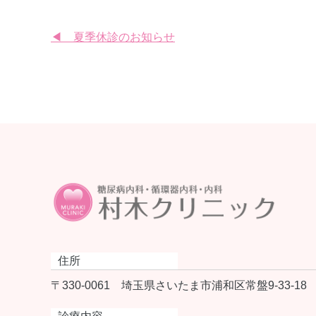
投
◀ 夏季休診のお知らせ
稿
ナ
ビ
ゲ
ー
シ
ョ
ン
住所
〒330-0061
埼玉県さいたま市浦和区常盤9-33-18