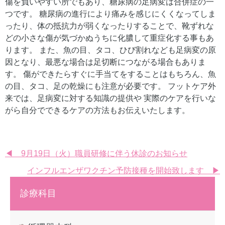
傷を負いやすい所でもあり、糖尿病の足病変は合併症の一
つです。 糖尿病の進行により痛みを感じにくくなってしま
ったり、体の抵抗力が弱くなったりすることで、靴ずれな
どの小さな傷が気づかぬうちに化膿して重症化する事もあ
ります。 また、魚の目、タコ、ひび割れなども足病変の原
因となり、最悪な場合は足切断につながる場合もありま
す。 傷ができたらすぐに手当てをすることはもちろん、魚
の目、タコ、足の乾燥にも注意が必要です。 フットケア外
来では、足病変に対する知識の提供や 実際のケアを行いな
がら自分でできるケアの方法もお伝えいたします。
投
◀ 9月19日（火）職員研修に伴う休診のお知らせ
インフルエンザワクチン予防接種を開始致します ▶
稿
ナ
診療科目
ビ