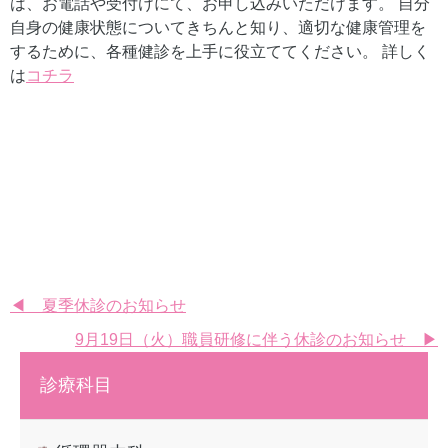
は、お電話や受付けにて、お申し込みいただけます。 自分
自身の健康状態についてきちんと知り、適切な健康管理を
するために、各種健診を上手に役立ててください。 詳しく
は
コチラ
投
◀ 夏季休診のお知らせ
9月19日（火）職員研修に伴う休診のお知らせ ▶
稿
ナ
診療科目
ビ