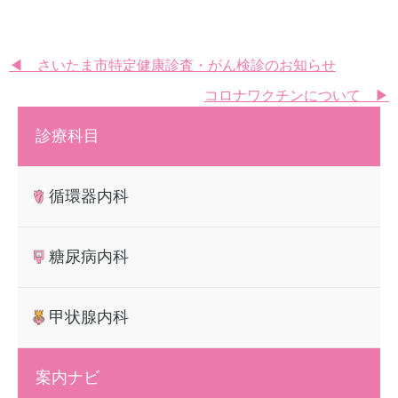
投
◀ さいたま市特定健康診査・がん検診のお知らせ
コロナワクチンについて ▶
稿
ナ
診療科目
ビ
ゲ
循環器内科
ー
糖尿病内科
シ
ョ
甲状腺内科
ン
案内ナビ