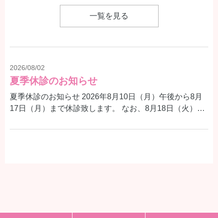
一覧を見る
2026/08/02
夏季休診のお知らせ
夏季休診のお知らせ 2026年8月10日（月）午後から8月
17日（月）まで休診致します。 なお、8月18日（火）よ
り、通常通り診療いたします。 患者様にはご迷惑をおか
けいたしますが何卒よろしくお願い申し上げます。 ▲ 8
月10日(月) 午前診療／午後休診 ✕ 8月11日(火)〜8月17日
2026/06/29
(月) 休診 ◎ 8月18日(火) 診療 8月10日（月）は午後休診
よくある質問に「心電図異常を指摘されたら、どうすればいい?」を追加しました
のため、9〜12時の診療となります。 休診中に体調不良
の場合は、大変お手数ですが、休日急患診療所等にご相
健康診断で心電図異常を指摘されたとき、どうすればよ
談ください。 さいたま市休日急患診療所 048-833-0199
いかをよくあるご質問に追加しました。緊急度の目安
埼玉県救急電話相談 #7119
や、早めに受診をおすすめするサインなどをまとめてい
ます。 よくあるご質問はこちら >>